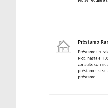
No se requiere t
Préstamo Rur
Préstamos rural
Rico, hasta el 1
consulte con nues
préstamos si su á
préstamo.