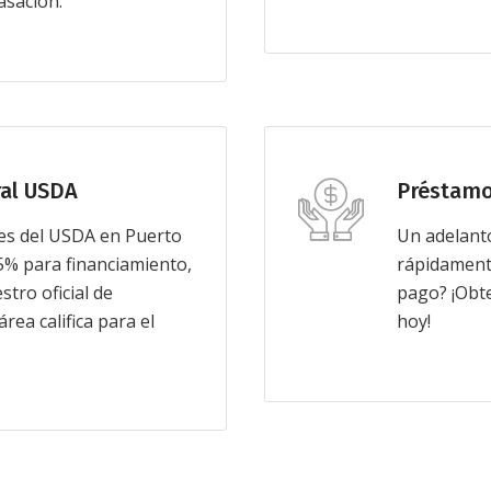
asación.
al USDA
Préstamo
es del USDA en Puerto
Un adelanto
05% para financiamiento,
rápidamente
tro oficial de
pago? ¡Obte
rea califica para el
hoy!